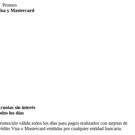
Saltar
Promos
al
isa y Mastercard
contenido
 cuotas sin interés
odos los días
romoción válida todos los días para pagos realizados con tarjetas de
rédito Visa o Mastercard emitidas por cualquier entidad bancaria.