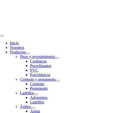
Saltar
al
contenido
Toggle
Navigation
Inicio
Nosotros
Productos
Pisos y revestimientos
Cerámicas
Porcellanatos
PVC
Porcelánicos
Cemento y pegamento
Cemento
Pegamento
Ladrillos
Adoquines
Ladrillos
Áridos
Arena