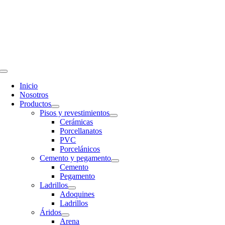
Saltar
al
contenido
Toggle
Navigation
Inicio
Nosotros
Productos
Pisos y revestimientos
Cerámicas
Porcellanatos
PVC
Porcelánicos
Cemento y pegamento
Cemento
Pegamento
Ladrillos
Adoquines
Ladrillos
Áridos
Arena