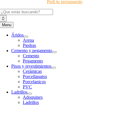
Pedí tu presupuesto
Buscar:
Menu
Áridos
Arena
Piedras
Cemento y pegamento
Cemento
Pegamento
Pisos y revestimientos
Cerámicas
Porcellanatos
Porcelanicos
PVC
Ladrillos
Adoquines
Ladrillos