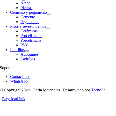
Arena
Piedras
Cemento y pegamento
Cemento
Pegamento
Pisos y revestimientos
Cerámicas
Porcellanatos
Porcelanicos
PVC
Ladrillos
Adoquines
Ladrillos
Soporte
Contactanos
WhatsApp
© Copyright 2024 | Gaffa Materiales | Desarrollado por
TecnoFe
Page load link
Ir
a
Arriba