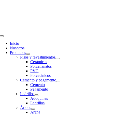
Saltar
al
contenido
Toggle
Navigation
Inicio
Nosotros
Productos
Pisos y revestimientos
Cerámicas
Porcellanatos
PVC
Porcelánicos
Cemento y pegamento
Cemento
Pegamento
Ladrillos
Adoquines
Ladrillos
Áridos
Arena