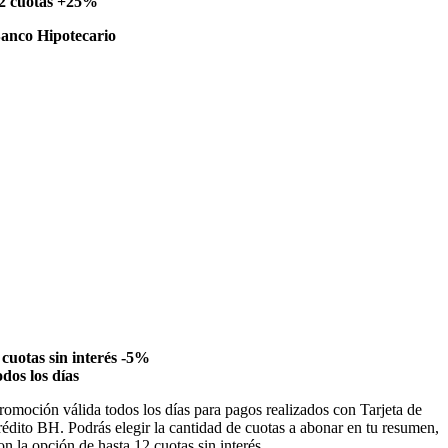
2 cuotas +25%
anco Hipotecario
 cuotas sin interés -5%
odos los días
romoción válida todos los días para pagos realizados con Tarjeta de
rédito BH. Podrás elegir la cantidad de cuotas a abonar en tu resumen,
on la opción de hasta 12 cuotas sin interés.