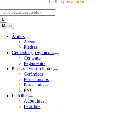
Pedí tu presupuesto
Buscar:
Menu
Áridos
Arena
Piedras
Cemento y pegamento
Cemento
Pegamento
Pisos y revestimientos
Cerámicas
Porcellanatos
Porcelanicos
PVC
Ladrillos
Adoquines
Ladrillos