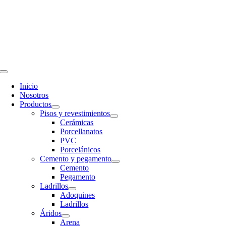
Saltar
al
contenido
Toggle
Navigation
Inicio
Nosotros
Productos
Pisos y revestimientos
Cerámicas
Porcellanatos
PVC
Porcelánicos
Cemento y pegamento
Cemento
Pegamento
Ladrillos
Adoquines
Ladrillos
Áridos
Arena