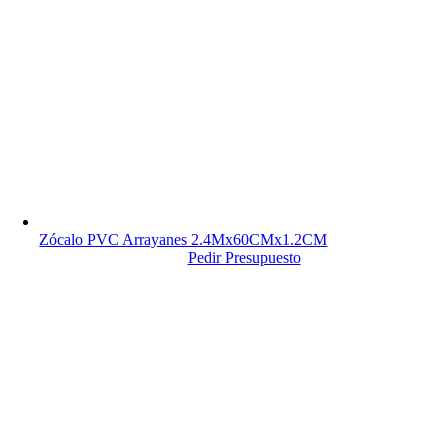
Zócalo PVC Arrayanes 2.4Mx60CMx1.2CM
Pedir Presupuesto