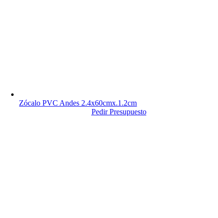
Zócalo PVC Andes 2.4x60cmx.1.2cm
Pedir Presupuesto