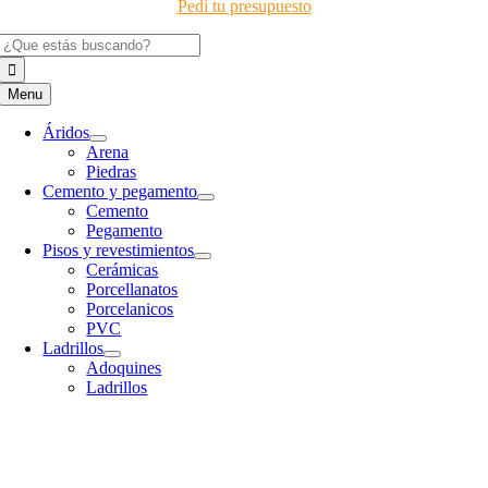
Pedí tu presupuesto
Buscar:
Menu
Áridos
Arena
Piedras
Cemento y pegamento
Cemento
Pegamento
Pisos y revestimientos
Cerámicas
Porcellanatos
Porcelanicos
PVC
Ladrillos
Adoquines
Ladrillos