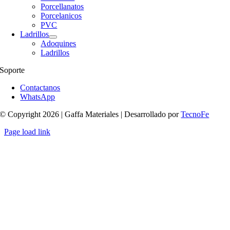
Porcellanatos
Porcelanicos
PVC
Ladrillos
Adoquines
Ladrillos
Soporte
Contactanos
WhatsApp
© Copyright 2026 | Gaffa Materiales | Desarrollado por
TecnoFe
Page load link
Ir
a
Arriba