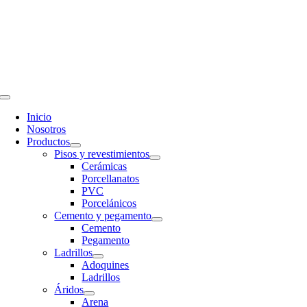
Saltar
al
contenido
Toggle
Navigation
Inicio
Nosotros
Productos
Pisos y revestimientos
Cerámicas
Porcellanatos
PVC
Porcelánicos
Cemento y pegamento
Cemento
Pegamento
Ladrillos
Adoquines
Ladrillos
Áridos
Arena