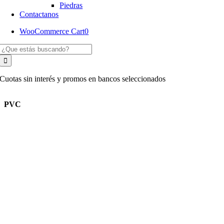
Piedras
Contactanos
WooCommerce Cart
0
Buscar:
Cuotas sin interés y promos en bancos seleccionados
PVC