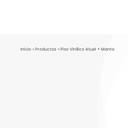
Saltar
al
contenido
Inicio
»
Productos
»
Piso Vinílico Atuel + Manta