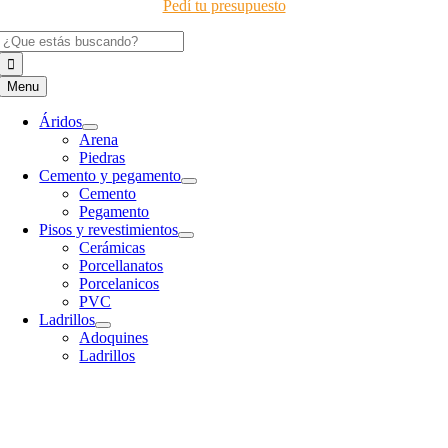
Pedí tu presupuesto
Buscar:
Menu
Áridos
Arena
Piedras
Cemento y pegamento
Cemento
Pegamento
Pisos y revestimientos
Cerámicas
Porcellanatos
Porcelanicos
PVC
Ladrillos
Adoquines
Ladrillos