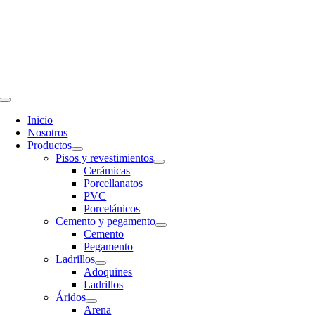
Saltar
al
contenido
Toggle
Navigation
Inicio
Nosotros
Productos
Pisos y revestimientos
Cerámicas
Porcellanatos
PVC
Porcelánicos
Cemento y pegamento
Cemento
Pegamento
Ladrillos
Adoquines
Ladrillos
Áridos
Arena