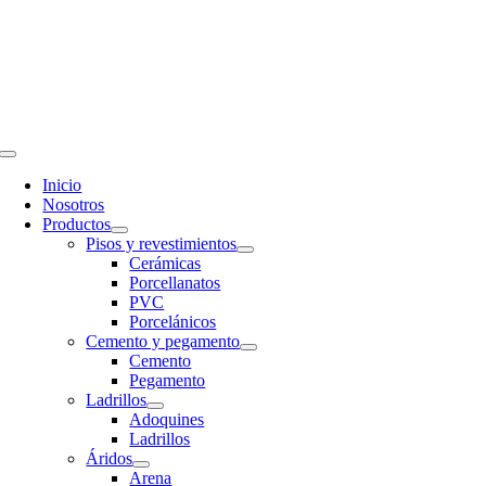
Saltar
al
contenido
Toggle
Navigation
Inicio
Nosotros
Productos
Pisos y revestimientos
Cerámicas
Porcellanatos
PVC
Porcelánicos
Cemento y pegamento
Cemento
Pegamento
Ladrillos
Adoquines
Ladrillos
Áridos
Arena