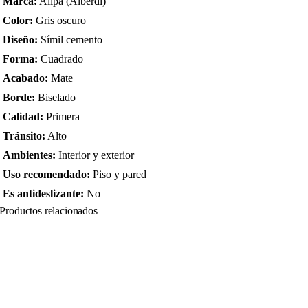
Marca:
Allpa (Alberdi)
Color:
Gris oscuro
Diseño:
Símil cemento
Forma:
Cuadrado
Acabado:
Mate
Borde:
Biselado
Calidad:
Primera
Tránsito:
Alto
Ambientes:
Interior y exterior
Uso recomendado:
Piso y pared
Es antideslizante:
No
Productos relacionados