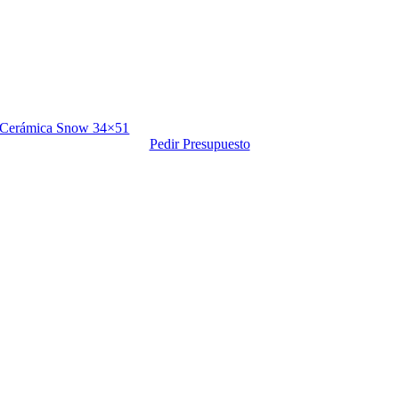
Cerámica Snow 34×51
Pedir Presupuesto