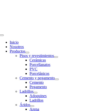
Saltar
al
contenido
Toggle
Navigation
Inicio
Nosotros
Productos
Pisos y revestimientos
Cerámicas
Porcellanatos
PVC
Porcelánicos
Cemento y pegamento
Cemento
Pegamento
Ladrillos
Adoquines
Ladrillos
Áridos
Arena