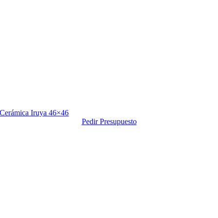
Cerámica Iruya 46×46
Pedir Presupuesto