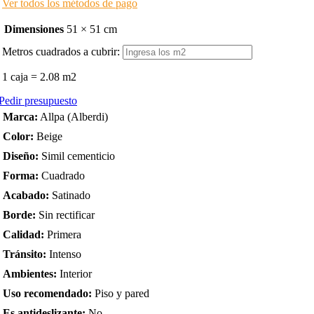
Ver todos los
métodos de pago
Dimensiones
51 × 51 cm
Metros cuadrados a cubrir:
1 caja = 2.08 m2
Pedir presupuesto
Marca:
Allpa (Alberdi)
Color:
Beige
Diseño:
Simil cementicio
Forma:
Cuadrado
Acabado:
Satinado
Borde:
Sin rectificar
Calidad:
Primera
Tránsito:
Intenso
Ambientes:
Interior
Uso recomendado:
Piso y pared
Es antideslizante:
No