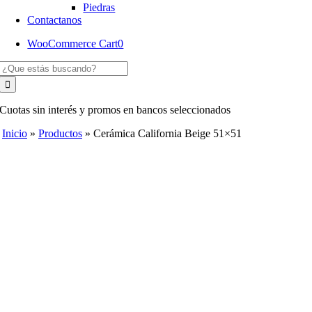
Piedras
Contactanos
WooCommerce Cart
0
Buscar:
Cuotas sin interés y promos en bancos seleccionados
Inicio
»
Productos
»
Cerámica California Beige 51×51