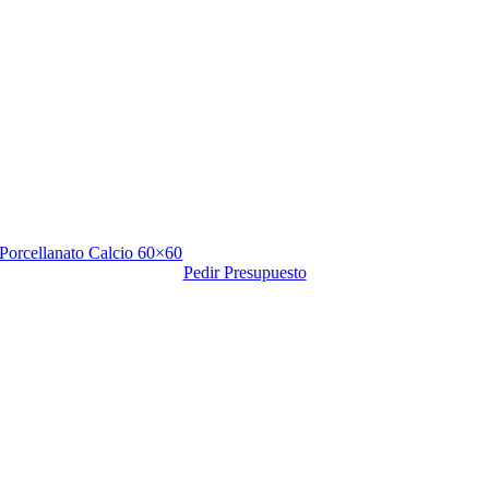
Porcellanato Calcio 60×60
Pedir Presupuesto