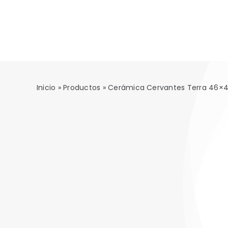
Saltar
al
contenido
Inicio
»
Productos
»
Cerámica Cervantes Terra 46×