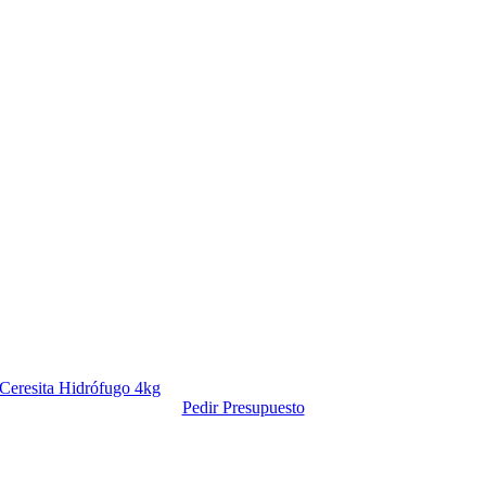
Ceresita Hidrófugo 4kg
Pedir Presupuesto