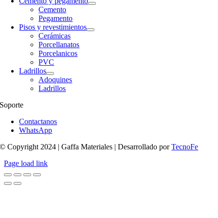
Cemento y pegamento
Cemento
Pegamento
Pisos y revestimientos
Cerámicas
Porcellanatos
Porcelanicos
PVC
Ladrillos
Adoquines
Ladrillos
Soporte
Contactanos
WhatsApp
© Copyright 2024 | Gaffa Materiales | Desarrollado por
TecnoFe
Page load link
Ir
a
Arriba