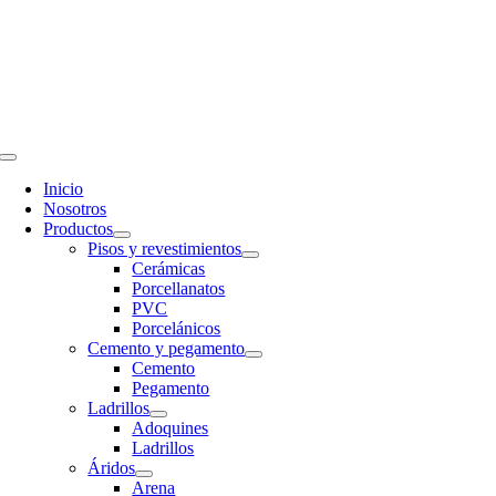
Saltar
al
contenido
Toggle
Navigation
Inicio
Nosotros
Productos
Pisos y revestimientos
Cerámicas
Porcellanatos
PVC
Porcelánicos
Cemento y pegamento
Cemento
Pegamento
Ladrillos
Adoquines
Ladrillos
Áridos
Arena