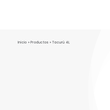
Saltar
al
contenido
Inicio
»
Productos
»
Tacurú 4L